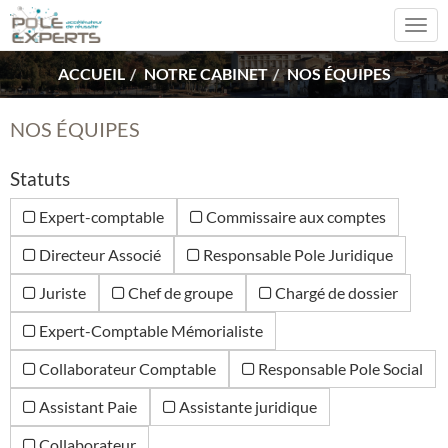
Togg
navi
ACCUEIL
NOTRE CABINET
NOS ÉQUIPES
NOS ÉQUIPES
Statuts
Expert-comptable
Commissaire aux comptes
Directeur Associé
Responsable Pole Juridique
Juriste
Chef de groupe
Chargé de dossier
Expert-Comptable Mémorialiste
Collaborateur Comptable
Responsable Pole Social
Assistant Paie
Assistante juridique
Collaborateur